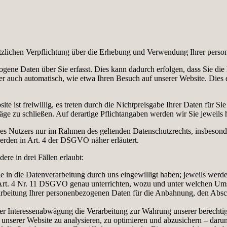
tzlichen Verpflichtung über die Erhebung und Verwendung Ihrer pers
ne Daten über Sie erfasst. Dies kann dadurch erfolgen, dass Sie die 
er auch automatisch, wie etwa Ihren Besuch auf unserer Website. Dies
e ist freiwillig, es treten durch die Nichtpreisgabe Ihrer Daten für Si
äge zu schließen. Auf derartige Pflichtangaben werden wir Sie jeweils 
es Nutzers nur im Rahmen des geltenden Datenschutzrechts, insbeso
erden in Art. 4 der DSGVO näher erläutert.
re in drei Fällen erlaubt:
 in die Datenverarbeitung durch uns eingewilligt haben; jeweils werde
Art. 4 Nr. 11 DSGVO genau unterrichten, wozu und unter welchen Ums
rbeitung Ihrer personenbezogenen Daten für die Anbahnung, den Absch
r Interessenabwägung die Verarbeitung zur Wahrung unserer berechtigte
 unserer Website zu analysieren, zu optimieren und abzusichern – darunt