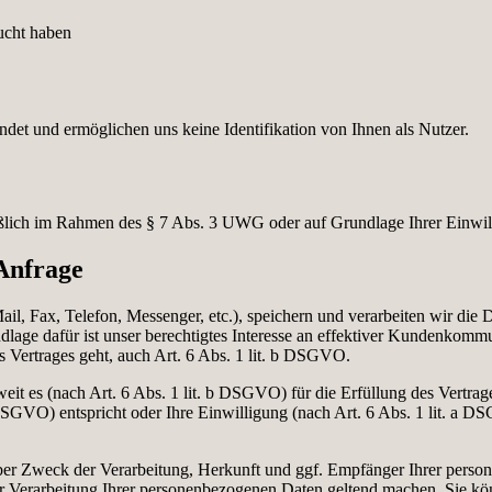
ucht haben
det und ermöglichen uns keine Identifikation von Ihnen als Nutzer.
eßlich im Rahmen des § 7 Abs. 3 UWG oder auf Grundlage Ihrer Einwil
 Anfrage
ail, Fax, Telefon, Messenger, etc.), speichern und verarbeiten wir die
dlage dafür ist unser berechtigtes Interesse an effektiver Kundenkomm
 Vertrages geht, auch Art. 6 Abs. 1 lit. b DSGVO.
it es (nach Art. 6 Abs. 1 lit. b DSGVO) für die Erfüllung des Vertrage
f DSGVO) entspricht oder Ihre Einwilligung (nach Art. 6 Abs. 1 lit. a D
über Zweck der Verarbeitung, Herkunft und ggf. Empfänger Ihrer pers
 Verarbeitung Ihrer personenbezogenen Daten geltend machen. Sie kön