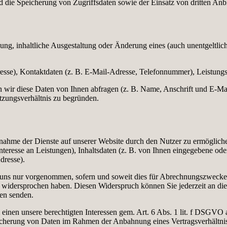
 die Speicherung von Zugriffsdaten sowie der Einsatz von dritten Anbi
ung, inhaltliche Ausgestaltung oder Änderung eines (auch unentgeltli
e), Kontaktdaten (z. B. E-Mail-Adresse, Telefonnummer), Leistungsdate
wir diese Daten von Ihnen abfragen (z. B. Name, Anschrift und E-Mail
utzungsverhältnis zu begründen.
nahme der Dienste auf unserer Website durch den Nutzer zu ermöglic
teresse an Leistungen), Inhaltsdaten (z. B. von Ihnen eingegebene ode
dresse).
s nur vorgenommen, sofern und soweit dies für Abrechnungszwecke e
t widersprochen haben. Diesen Widerspruch können Sie jederzeit an di
en senden.
einen unsere berechtigten Interessen gem. Art. 6 Abs. 1 lit. f DSGVO
eicherung von Daten im Rahmen der Anbahnung eines Vertragsverhältni