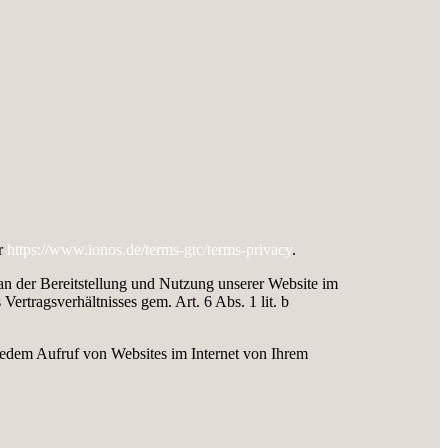
er
https://www.ionos.de/terms-gtc/terms-privacy
.
an der Bereitstellung und Nutzung unserer Website im
rtragsverhältnisses gem. Art. 6 Abs. 1 lit. b
 jedem Aufruf von Websites im Internet von Ihrem